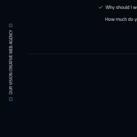
Why should I w
How much do yo
OUR VISION CREATIVE WEB AGENCY