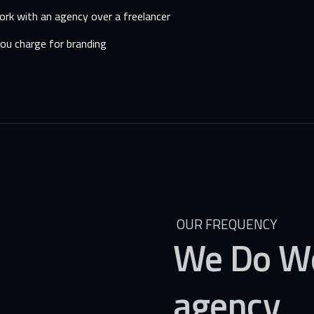
ork with an agency over a freelancer
u charge for branding
OUR FREQUENCY
We
Do
W
agency