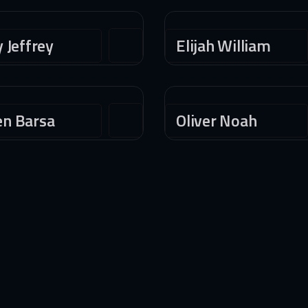
y Jeffrey
Elijah William
en Barsa
Oliver Noah