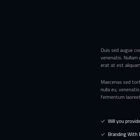
Duis sed augue con
venenatis. Nullam 
erat at est aliquam
Maecenas sed tortor
nulla eu, venenati
fermentum laoreet
Will you provid
Branding With