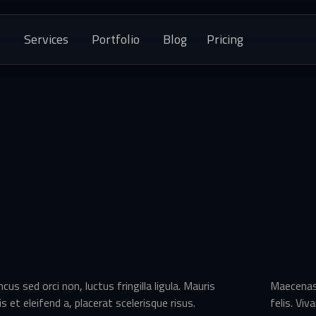
s
Services
Portfolio
Blog
Pricing
us sed orci non, luctus fringilla ligula. Mauris
Maecenas 
s et eleifend a, placerat scelerisque risus.
felis. Viv