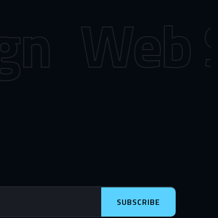
n
Web So
SUBSCRIBE