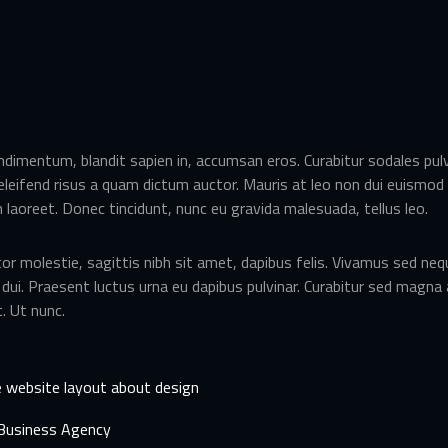
dimentum, blandit sapien in, accumsan eros. Curabitur sodales pulvi
eleifend risus a quam dictum auctor. Mauris at leo non dui euismod v
 laoreet. Donec tincidunt, nunc eu gravida malesuada, tellus leo.
 molestie, sagittis nibh sit amet, dapibus felis. Vivamus sed neque
s dui. Praesent luctus urna eu dapibus pulvinar. Curabitur sed mag
. Ut nunc.
e website layout about design
 Business Agency