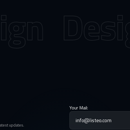
gn
Desig
Your Mail:
latest updates.