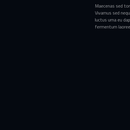
Maecenas sed torto
Vivamus sed neque 
luctus urna eu da
fermentum laoreet