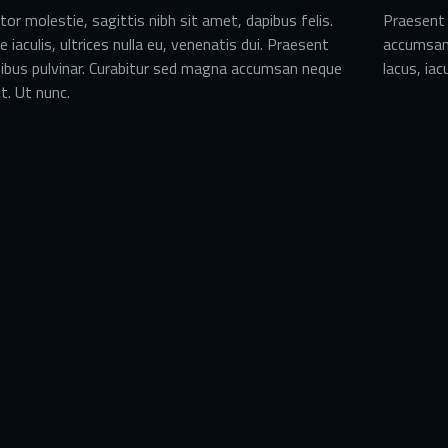
r molestie, sagittis nibh sit amet, dapibus felis.
Praesent 
iaculis, ultrices nulla eu, venenatis dui. Praesent
accumsan
pibus pulvinar. Curabitur sed magna accumsan neque
lacus, iac
. Ut nunc.