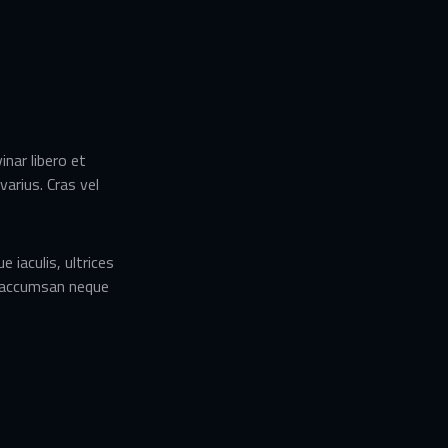
nar libero et
arius. Cras vel
 iaculis, ultrices
na accumsan neque