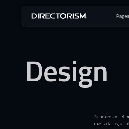
Page
Design
Nunc eros mi, rhonc
massa lacus, iaculi